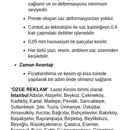
sağlanır ve ısı deformasyonu minimum
seviyedir.
Preste oluşan sac deformasyonları yoktur.
ConturLas teknolojisi ile sac kalınlığının 0,4
katı çapındaki delikler işlenebilir.
0,05 mm hassasiyet ile parçalar kesilir.
Her türlü yazı, resim, amblem sac üzerinden
kesilebilir.
Zaman Avantajı
Fiyatlandırma ve kesim işi kısa sürede
yapılarak bir adım önde olmanız sağlanır.
”
ÖZGE REKLAM
” Lazer Kesim birimi olarak
İstanbul
Adalar, Ataşehir, Beykoz, Çekmeköy,
Kadıköy, Kartal, Maltepe, Pendik, Sancaktepe,
Sultanbeyli, Şile, Tuzla, Ümraniye, Üsküdar,
Arnavutköy, Avcılar, Bağcılar, Bahçelievler, Bakırköy,
Başakşehir, Bayrampaşa, Beşiktaş, Beylikdüzü,
Beyoğlu, Büyükçekmece, Çatalca, Esenler,