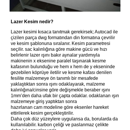
Lazer Kesim nedir?
Lazer kesimi kısaca tanıtmak gerekirsek; Autocad ile
çizilen parça dwg formatından din formatına çevrilir
ve kesim şablonuna sıralanır. Kesim parametresi
seçilir. sac kalınlığına göre makine gücü ve hızı
belirlenir lazer ışını bakır aynalar yardımıyla
makinenin x eksenine paralel taşınarak kesme
kafasının bulunduğu ve hem x hem de y ekseninde
gezebilen köprüye iletilir ve kesme kafası denilen
fesilite malzemeye ön tanımlı bir mesafede
yaklaştıktan sonra ışını odaklayarak, malzeme
kalınlığına/cinsine göre değişmekle beraber ışını
1mm’den daha ufak bir çapta odaklar. odaklanan ışın
malzemeye giriş yaptıktan sonra
hazırlanan cam modeline göre eksenler hareket
ettirilerek kesim gerçekleştirilir.
Daha çok düz yüzeylere uygulansa da, borularda da
kullanılabilir. karbon çeliği ve paslanmaz çelikte