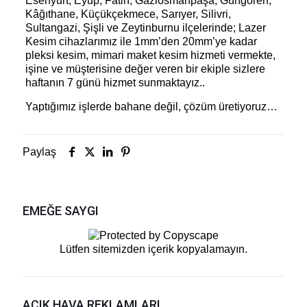
Esenyurt, Eyüp, Fatih, Gaziosmanpaşa, Güngören,
Kâğıthane, Küçükçekmece, Sarıyer, Silivri,
Sultangazi, Şişli ve Zeytinburnu ilçelerinde; Lazer
Kesim cihazlarımız ile 1mm’den 20mm’ye kadar
pleksi kesim, mimari maket kesim hizmeti vermekte,
işine ve müşterisine değer veren bir ekiple sizlere
haftanın 7 günü hizmet sunmaktayız..
Yaptığımız işlerde bahane değil, çözüm üretiyoruz…
Paylaş
EMEĞE SAYGI
Lütfen sitemizden içerik kopyalamayın.
AÇIK HAVA REKLAMLARI