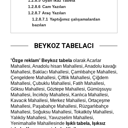
1.2.8.5
Uyarı ikaz Tabela
1.2.8.6
Cam Yazıları
1.2.8.7
Araç Yazıları
1.2.8.7.1
Yaptığımız çalışamalardan
bazıları
BEYKOZ TABELACI
”
Özge reklam
”
Beykoz tabela
olarak Acarlar
Mahallesi, Anadolu hisarı Mahallesi, Anadolu kavağı
Mahallesi, Baklacı Mahallesi, Çamlıbahçe Mahallesi,
Çengeldere Mahallesi, Çiftlik Mahallesi, Çiğdem
Mahallesi, Çubuklu Mahallesi, Fatih Mahallesi,
Göksu Mahallesi, Göztepe Mahallesi, Gümüşsuyu
Mahallesi, İncirköy Mahallesi, Kanlıca Mahallesi,
Kavacık Mahallesi, Merkez Mahallesi, Ortaçeşme
Mahallesi, Paşabahçe Mahallesi, Rüzgarlıbahçe
Mahallesi, Soğuksu Mahallesi, Tokatköy Mahallesi,
Yalıköy Mahallesi, Yavuzselim Mahallesi,
Yenimahalle Mahallesinde
Işıklı tabela, Işıksız