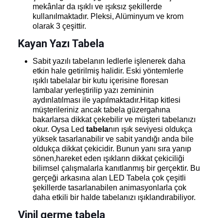
mekânlar da ışıklı ve ışıksız şekillerde
kullanılmaktadır. Pleksi, Alüminyum ve krom
olarak 3 çeşittir.
Kayan Yazı Tabela
Sabit yazılı tabelanın ledlerle işlenerek daha
etkin hale getirilmiş halidir. Eski yöntemlerle
ışıklı tabelalar bir kutu içerisine floresan
lambalar yerleştirilip yazı zemininin
aydınlatılması ile yapılmaktadır.Hitap kitlesi
müşterileriniz ancak tabela güzergahına
bakarlarsa dikkat çekebilir ve müşteri tabelanızı
okur. Oysa Led
tabela
nın ışık seviyesi oldukça
yüksek tasarlanabilir ve sabit yandığı anda bile
oldukça dikkat çekicidir. Bunun yanı sıra yanıp
sönen,hareket eden ışıkların dikkat çekiciliği
bilimsel çalışmalarla kanıtlanmış bir gerçektir. Bu
gerçeği arkasına alan LED Tabela çok çeşitli
şekillerde tasarlanabilen animasyonlarla çok
daha etkili bir halde tabelanızı ışıklandırabiliyor.
Vinil germe tabela