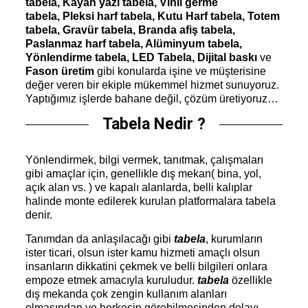
tabela, Kayan yazı tabela, Vinil germe
tabela,
Pleksi harf tabela, Kutu Harf tabela, Totem
tabela, Gravür tabela, Branda afiş tabela,
Paslanmaz harf tabela, Alüminyum tabela,
Yönlendirme tabela, LED Tabela, Dijital baskı
ve
Fason üretim
gibi konularda işine ve müşterisine
değer veren bir ekiple mükemmel hizmet sunuyoruz.
Yaptığımız işlerde bahane değil, çözüm üretiyoruz…
Tabela Nedir ?
Yönlendirmek, bilgi vermek, tanıtmak, çalışmaları
gibi amaçlar için, genellikle dış mekan( bina, yol,
açık alan vs. ) ve kapalı alanlarda, belli kalıplar
halinde monte edilerek kurulan platformalara tabela
denir.
Tanımdan da anlaşılacağı gibi
tabela
, kurumların
ister ticari, olsun ister kamu hizmeti amaçlı olsun
insanların dikkatini çekmek ve belli bilgileri onlara
empoze etmek amacıyla kuruludur.
tabela
özellikle
dış mekanda çok zengin kullanım alanları
olmasından ve herkesin görebilmesinden dolayı