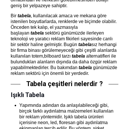
geniş bir yelpazeye sahiptir.
Bir
tabela
, kullanılacak amaca ve mekana göre
istenilen boyutlarlarda, renklerde ve biçimde olabilir.
Önceden tek kalıp, el yazmasıyla
başlayan
tabela
sektörü günümüzde ilerleyen
teknoloji ve yaratıcı reklam fikirleri sayesinde canlı
bir sektör haline gelmiştir. Bugün
tabela
sız herhangi
bir firma binası görülemeyeceği gibi çeşitli alanlarda
kullanılan totem,bilboard tarzı
tabela
alternatifleri ile
bulundukları alanların dışında da daha özgür reklam
yapabilmektedirler. Bu bakımdan
tabela
günümüzde
reklam sektörü için önemli bir yerdedir.
Tabela çeşitleri nelerdir ?
Işıklı Tabela
Yapımında adından da anlaşılabileceği gibi,
birçok farklı aydınlatma malzemeleri kullanılan
bir reklam yöntemidir. Işıklı tabela ürünleri
içerisine neon, led, floresan gibi aydınlatma
ekipmanları tercih edilir. Bu yöntem, şirket